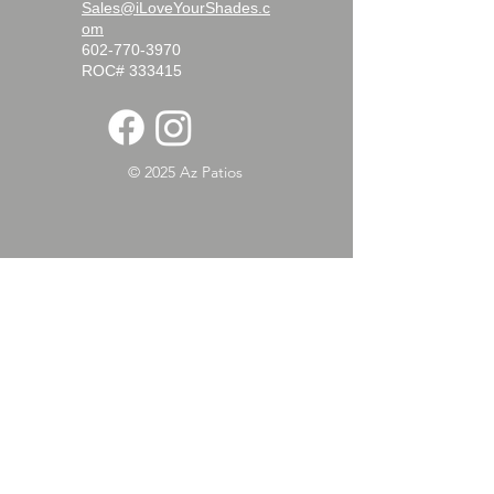
Sales@iLoveYourShades.c
om
602-770-3970
ROC# 333415
© 2025 Az Patios